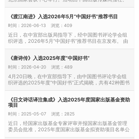
北京外国语大学国际新闻与传播学院·中国文化走出去效
果评估中心、中国图书进出口（集团）有限公司联合主
《渡江南进》入选2026年5月“中国好书”推荐书目
办。 在此次发布的榜单中，山东文艺出版社再度跻身“中
国图书海外馆藏影响力出版1…
时间：2026-06-13
浏览：409
近日，在中宣部出版局指导下，经中国图书评论学会组
织评选，2026年5月“中国好书”推荐书目在京发布。 由
人民文学出版社、山东文艺出版社联合出版的著名作家
高建国的长篇纪实文学《渡江南进》入选5月推荐书目。
《唐诗传》入选2025年度“中国好书”
渡江南进 内容简介： 《渡江南进》书写了解放战争
中“淮海战役”前的战略转…
时间：2026-04-20
浏览：489
4月20日晚，在中宣部指导下，由中国图书评论学会组
织评选的2025年度“中国好书”正式揭晓，共有42种图书
入选。其中，年度荣誉图书2种，主题出版类7种，人文
社科类10种，文学艺术类10种，科普生活…
《日文诗话译注集成》入选2025年度国家出版基金资助
项目
时间：2025-05-07
浏览：2825
近日，经国家出版基金专家评审并报国家出版基金管理
委员会批准，2025年度国家出版基金拟资助项目名单公
示。 我社《日文诗话译注集成》项目入选。 日文诗话译