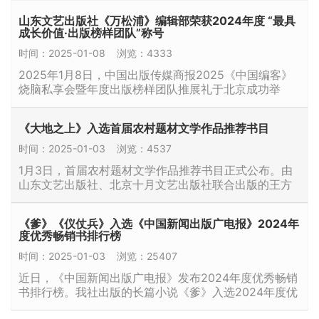
教育教学研究院、山东文艺出版社联合主办的“山东…
山东文艺出版社《万松浦》编辑部荣获2024年度 “最具
成长价值·出版榜样团队”称号
时间：2025-01-08
浏览：4333
2025年1月8日，中国出版传媒商报2025《中国编客》
烧脑私享会暨年度出版榜样团队推展礼于北京成功举
办。 会议以“逆流，增长！2025年，寻找出版新动能”为
主题，分上午场和下午场，分别聚焦出版业…
《大地之上》入选首届农村题材文学作品推荐书目
时间：2025-01-03
浏览：4537
1月3日，首届农村题材文学作品推荐书目正式公布。由
山东文艺出版社、北京十月文艺出版社联合出版的王方
晨长篇小说《大地之上》入选。 据悉，为更好推动文学
艺术服务乡村全面振兴，提升农民文化素养，多层次反
《爹》《仪仗兵》入选《中国新闻出版广电报》2024年
映乡村社会现实与变革，向全社会展现新时代农民精神
度优秀畅销书排行榜
风貌，中国作家协会社会联络部和农…
时间：2025-01-03
浏览：25407
近日，《中国新闻出版广电报》发布2024年度优秀畅销
书排行榜。我社出版的长篇小说《爹》入选2024年度优
秀畅销书排行榜总榜和文学分榜，《仪仗兵》入选文学