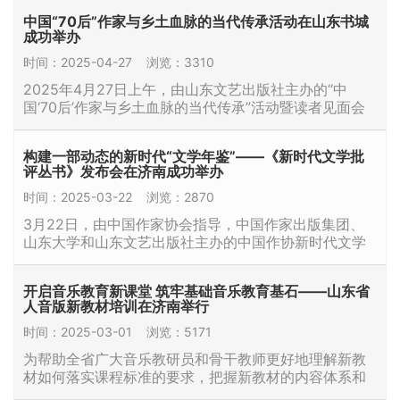
注集成 内容简介： 中华文化在世界文化发展过程中占据
中国“70后”作家与乡土血脉的当代传承活动在山东书城
重要地位，具有超凡的影响力。中国和日本是一衣带
成功举办
水、一苇可航的近邻，自古以…
时间：2025-04-27
浏览：3310
2025年4月27日上午，由山东文艺出版社主办的“中
国‘70后’作家与乡土血脉的当代传承”活动暨读者见面会
在山东书城隆重举行。活动围绕张丽军教授的两部新作
《乡土血脉与当代中国故事》《向世界讲述新乡土中
构建一部动态的新时代“文学年鉴”——《新时代文学批
国》展开，吸引了文学界、学术界代表及众多读者参
评丛书》发布会在济南成功举办
与，共同探讨“70后”作家在时…
时间：2025-03-22
浏览：2870
3月22日，由中国作家协会指导，中国作家出版集团、
山东大学和山东文艺出版社主办的中国作协新时代文学
研究中心系列学术研讨会暨《新时代文学批评丛书》新
书发布会在泉城济南盛大启幕。 中国作协党组成员、
开启音乐教育新课堂 筑牢基础音乐教育基石——山东省
副…
人音版新教材培训在济南举行
时间：2025-03-01
浏览：5171
为帮助全省广大音乐教研员和骨干教师更好地理解新教
材如何落实课程标准的要求，把握新教材的内容体系和
教学重点，2025年3月1日，由人民音乐出版社、济南市