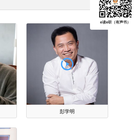
e读e听（有声书）
彭学明