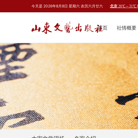
今天是
2026年8月
8
日
星期六
农历
六月廿六
首页
社情概要