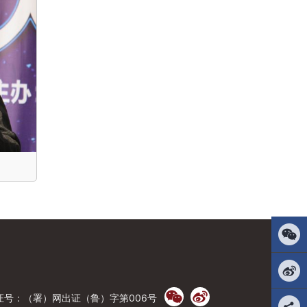
号：（署）网出证（鲁）字第006号