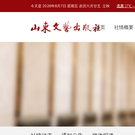
今天是
2026年8月
7
日
星期五
农历
六月廿五
立秋
首页
社情概要